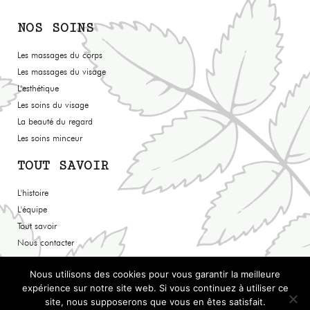
NOS SOINS
Les massages du corps
Les massages du visage
L'esthétique
Les soins du visage
La beauté du regard
Les soins minceur
TOUT SAVOIR
L'histoire
L'équipe
Tout savoir
Nous contacter
Nous utilisons des cookies pour vous garantir la meilleure
expérience sur notre site web. Si vous continuez à utiliser ce
© TOUS DROITS RÉSERVÉS - ROSARIA B - 2020 //
MENTIONS
site, nous supposerons que vous en êtes satisfait.
LÉGALES