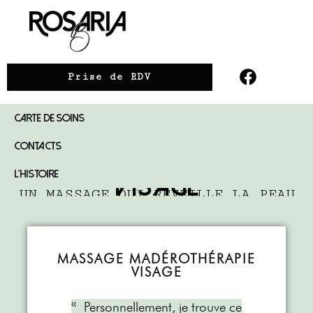
Prise de RDV
CARTE DE SOINS
UN MASSAGE DU VISAGE ANTI-ÂGE
CONTACTS
LE madérothérapie
L’HISTOIRE
visage
UN MASSAGE QUI RÉVEILLE LA PEAU
ET APAISE L'ESPRIT
MASSAGE MADÉROTHÉRAPIE
VISAGE
« Personnellement, je trouve ce