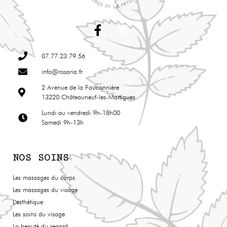
07.77.23.79.56
info@rosaria.fr
2 Avenue de la Fauconnière
13220 Châteauneuf-les-Martigues
Lundi au vendredi 9h-18h00
Samedi 9h-13h
NOS SOINS
Les massages du corps
Les massages du visage
L'esthétique
Les soins du visage
La beauté du regard